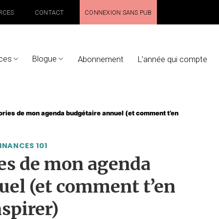
RCES
CONTACT
CONNEXION SANS PUB
ces
Blogue
Abonnement
L’année qui compte
ories de mon agenda budgétaire annuel (et comment t’en
INANCES 101
ies de mon agenda
uel (et comment t’en
nspirer)