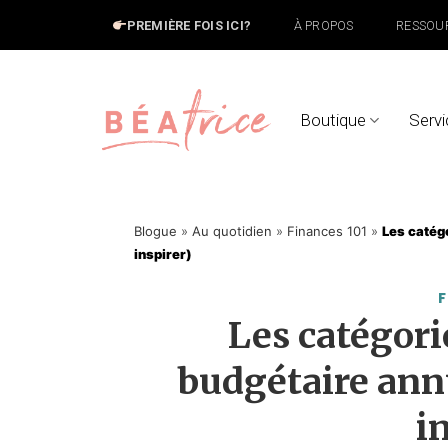
Skip
PREMIÈRE FOIS ICI?
À PROPOS
RESSOU
to
content
Boutique
Servi
Blogue
»
Au quotidien
»
Finances 101
»
Les catég
inspirer)
F
Les catégor
budgétaire ann
i